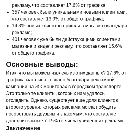
◂ Назад
рекламу, что составляет 17,6% от трафика;
357 человек были уникальными новыми клиентами,
что составляет 13,9% от общего трафика;
НА ГЛАВНУЮ▸
14,3% новых клиентов пришли в магазин благодаря
рекламе;
401 человек уже были действующими клиентами
магазина и видели рекламу, что составляет 15,6%
от общего трафика.
Основные выводы:
ЗАПУСКАЙТЕ
Итак, что мы можем извлечь из этих данных? 17,6% от
трафика магазина создано благодаря рекламной
РЕКЛАМУ
кампании на ЖК мониторах в городском транспорте.
НА МОНИТОРАХ С
Это только те клиенты, которых нам удалось
отследить. Однако, существует еще доля клиентов
ТРАНСМЕДИА
второго уровня, которых реклама могла побудить
посоветовать друзьям и знакомым, что составляет
Оставьте ваши контакты и получите
дополнительные 7-15% от числа увидевших рекламу.
бесплатную консультацию
по рекламе
Заключение
на мониторах в транспорте Подмосковья