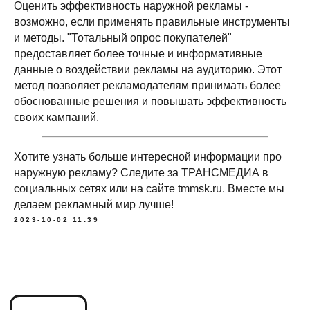
или по всей России
Оценить эффективность наружной рекламы -
возможно, если применять правильные инструменты
и методы. "Тотальный опрос покупателей"
предоставляет более точные и информативные
данные о воздействии рекламы на аудиторию. Этот
метод позволяет рекламодателям принимать более
обоснованные решения и повышать эффективность
+7
своих кампаний.
Получить консультацию
Хотите узнать больше интересной информации про
наружную рекламу? Следите за ТРАНСМЕДИА в
Нажимая кнопку 'Получить
социальных сетях или на сайте
tmmsk.ru
. Вместе мы
консультацию', вы подтверждаете
соглашаетесь с
Политикой обработки
делаем рекламный мир лучше!
персональных данных
2023-10-02 11:39