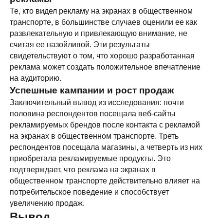
ТРАНСМЕДИА
Те, кто видел рекламу на экранах в общественном
транспорте, в большинстве случаев оценили ее как
развлекательную и привлекающую внимание, не
Оставьте ваши контакты и получите
бесплатную консультацию
по рекламе
считая ее назойливой. Эти результаты
на мониторах в транспорте Подмосковья
свидетельствуют о том, что хорошо разработанная
или по всей России
реклама может создать положительное впечатление
на аудиторию.
Успешные кампании и рост продаж
Заключительный вывод из исследования: почти
половина респондентов посещала веб-сайты
рекламируемых брендов после контакта с рекламой
+7
на экранах в общественном транспорте. Треть
респондентов посещала магазины, а четверть из них
приобретала рекламируемые продукты. Это
Получить консультацию
подтверждает, что реклама на экранах в
общественном транспорте действительно влияет на
Нажимая кнопку 'Получить
потребительское поведение и способствует
консультацию', вы подтверждаете
увеличению продаж.
соглашаетесь с
Политикой обработки
персональных данных
Вывод