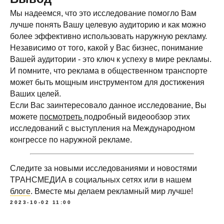
Мы надеемся, что это исследование помогло Вам
лучше понять Вашу целевую аудиторию и как можно
более эффективно использовать наружную рекламу.
Независимо от того, какой у Вас бизнес, понимание
Вашей аудитории - это ключ к успеху в мире рекламы.
И помните, что реклама в общественном транспорте
Оператор цифровой рекламы на мониторах в городском
может быть мощным инструментом для достижения
транспорте. Размещаем рекламу на экранах в транспорте
Московской области и по всей России.
Ваших целей.
Если Вас заинтересовало данное исследование, Вы
+7 (495) 103-49-05
office@tmmsk.ru
можете
посмотреть
подробный видеообзор этих
исследований с выступления на Международном
Политика обработки персональных данных
конгрессе по наружной рекламе.
© 2025 ООО "ТРАНСМЕДИА". Все права защищены.
designed by ak
Следите за новыми исследованиями и новостями
ТРАНСМЕДИА в социальных сетях или в нашем
блоге
. Вместе мы делаем рекламный мир лучше!
2023-10-02 11:00