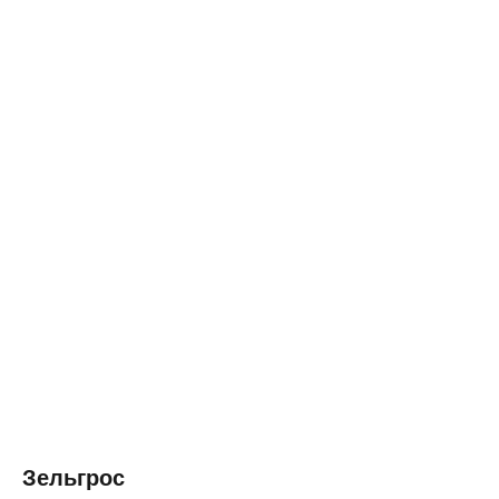
◂ Назад
Зельгрос