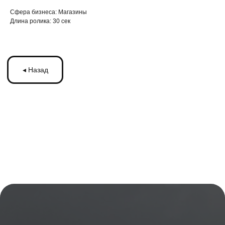
Cфера бизнеса: Магазины
Длина ролика: 30 сек
ЗАПУСКАЙТЕ
РЕКЛАМУ
НА МОНИТОРАХ С
ТРАНСМЕДИА
Оставьте ваши контакты и получите
бесплатную консультацию
по рекламе
на мониторах в транспорте Подмосковья
или по всей России