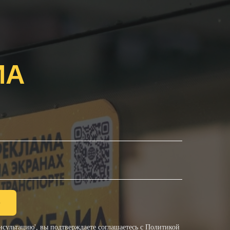
ИА
ю
сультацию', вы подтверждаете соглашаетесь с
Политикой