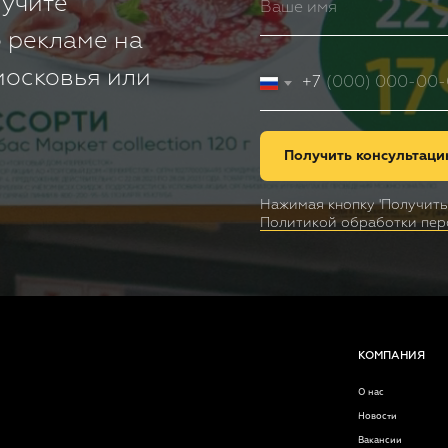
лучите
 рекламе на
московья или
+7
Получить консультац
КОМПАНИЯ
КЛ
Нажимая кнопку 'Получить
О нас
Гео
Политикой обработки пер
Новости
Ана
Кал
Вакансии
Отзывы
Час