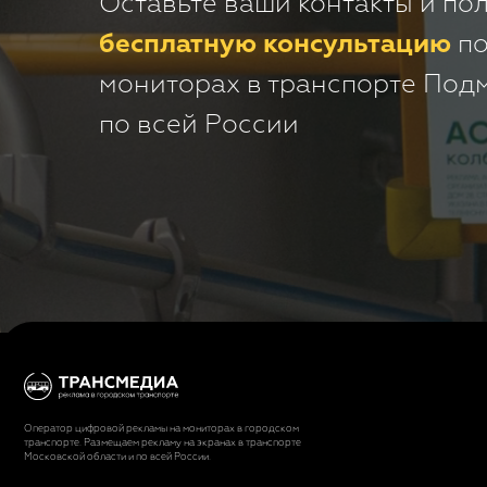
Оставьте ваши контакты и по
бесплатную консультацию
по
мониторах в транспорте Под
по всей России
Оператор цифровой рекламы на мониторах в городском
транспорте. Размещаем рекламу на экранах в транспорте
Московской области и по всей России.
+7 (495) 103-49-05
office@tmmsk.ru
© 2025 ООО "ТРАНСМЕДИА". Все права защищены.