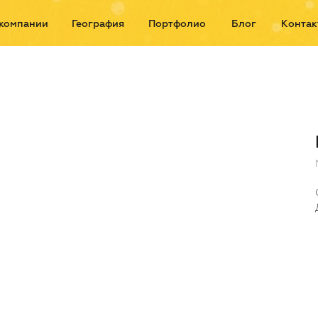
компании
География
Портфолио
Блог
Контак