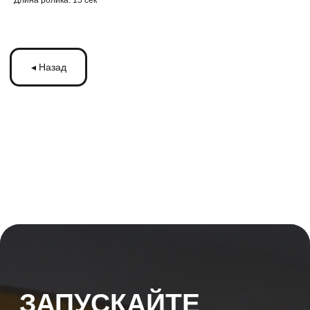
Длина ролика: 15 сек
ЗАПУСКАЙТЕ
РЕКЛАМУ
НА МОНИТОРАХ С
ТРАНСМЕДИА
Оставьте ваши контакты и получите
бесплатную консультацию
по рекламе
на мониторах в транспорте Подмосковья
или по всей России