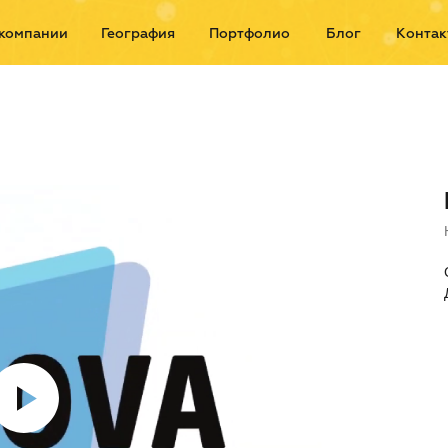
компании
География
Портфолио
Блог
Контак