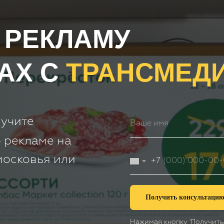
 РЕКЛАМУ
АХ С
ТРАНСМЕД
лучите
 рекламе на
московья или
+7
Получить консультаци
Нажимая кнопку 'Получить