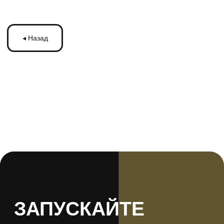
ЗАПУСКАЙТЕ
РЕКЛАМУ
НА МОНИТОРАХ С
ТРАНСМЕДИА
Оставьте ваши контакты и получите
бесплатную консультацию
по рекламе
на мониторах в транспорте Подмосковья
или по всей России