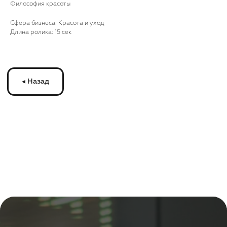
Философия красоты
Cфера бизнеса: Красота и уход
Длина ролика: 15 сек
ЗАПУСКАЙТЕ
РЕКЛАМУ
НА МОНИТОРАХ
С
ТРАНСМЕДИА
Оставьте ваши контакты и получите
бесплатную консультацию
по рекламе
на мониторах в транспорте Подмосковья
или по всей России