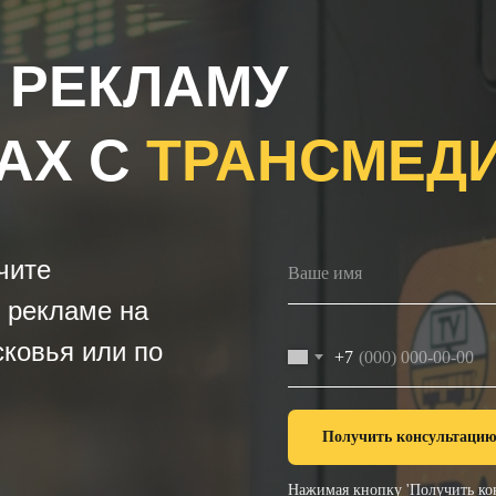
 РЕКЛАМУ
АХ С
ТРАНСМЕД
чите
 рекламе на
ковья или по
+7
Получить консультаци
Нажимая кнопку 'Получить кон