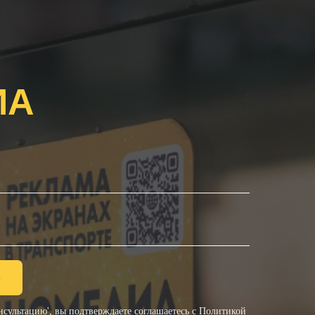
ИА
ю
сультацию', вы подтверждаете соглашаетесь с
Политикой