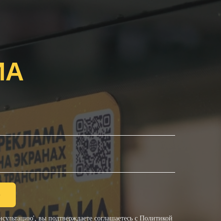
ИА
ю
сультацию', вы подтверждаете соглашаетесь с
Политикой