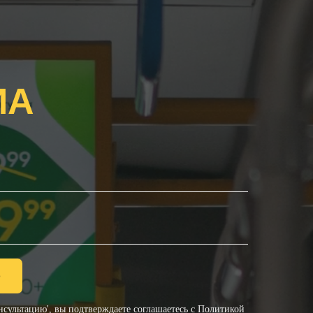
ИА
ю
сультацию', вы подтверждаете соглашаетесь с
Политикой