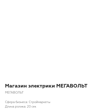
Магазин электрики МЕГАВОЛЬТ
МЕГАВОЛЬТ
◂ Назад
Cфера бизнеса: Строймаркеты
Длина ролика: 20 сек