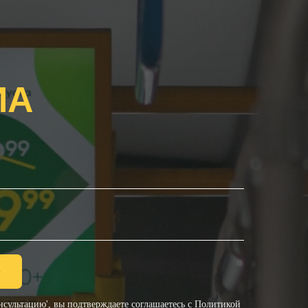
ИА
ю
сультацию', вы подтверждаете соглашаетесь с
Политикой