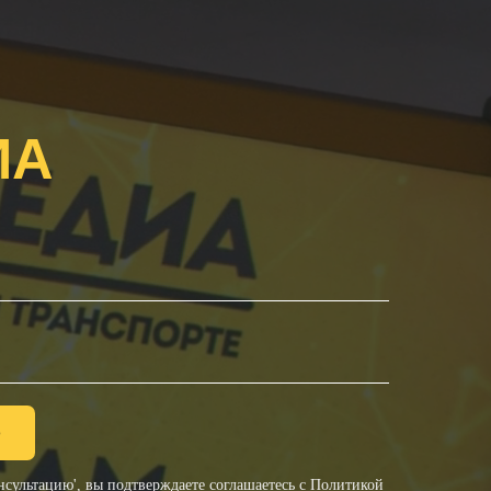
ИА
ю
сультацию', вы подтверждаете соглашаетесь с
Политикой