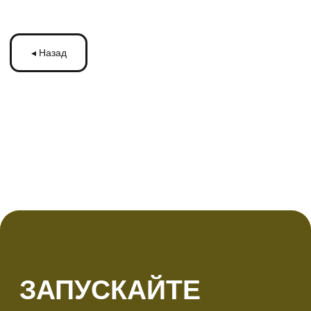
ЗАПУСКАЙТЕ
РЕКЛАМУ
НА МОНИТОРАХ С
ТРАНСМЕДИА
Оставьте ваши контакты и получите
бесплатную консультацию
по рекламе
на мониторах в транспорте Подмосковья
или по всей России