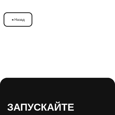
ЗАПУСКАЙТЕ
РЕКЛАМУ
НА МОНИТОРАХ С
ТРАНСМЕДИА
Оставьте ваши контакты и получите
бесплатную консультацию
по рекламе
на мониторах в транспорте Подмосковья
или по всей России