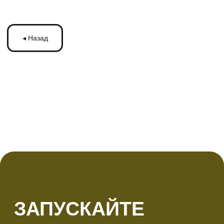
ЗАПУСКАЙТЕ
РЕКЛАМУ
НА МОНИТОРАХ С
ТРАНСМЕДИА
Оставьте ваши контакты и получите
бесплатную консультацию
по рекламе
на мониторах в транспорте Подмосковья
или по всей России