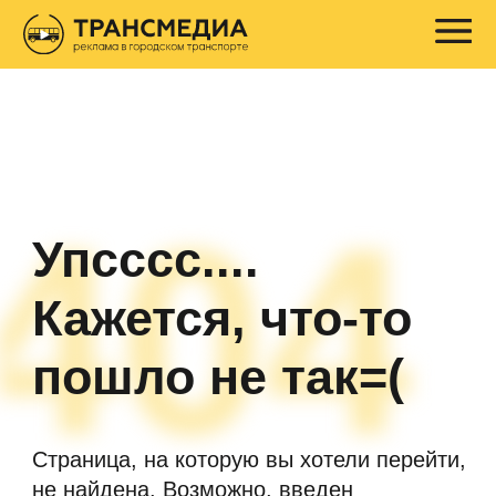
404
Упсссс....
Кажется, что-то
пошло не так=(
Страница, на которую вы хотели перейти,
не найдена. Возможно, введен
некорректный адрес или же страница
была удалена.
Попробуйте вернуться назад или
напишите нам