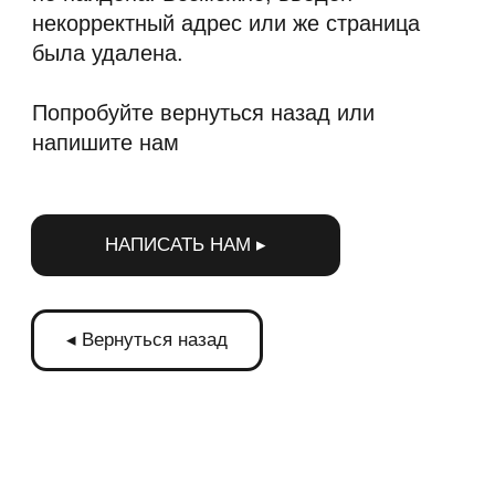
НАПИСАТЬ НАМ ▸
◂ Вернуться назад
Оператор цифровой рекламы на мониторах в городском
транспорте. Размещаем рекламу на экранах в транспорте
Московской области и по всей России.
+7 (495) 103-49-05
office@tmmsk.ru
Политика обработки персональных данных
© 2025 ООО "ТРАНСМЕДИА". Все права защищены.
designed by ak