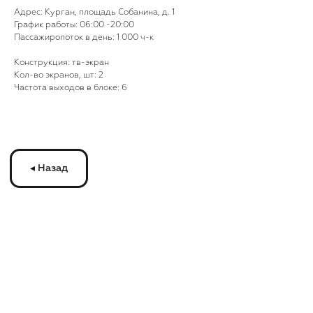
Адрес: Курган, площадь Собанина, д. 1
График работы: 06:00 -20:00
◂ Назад
Пассажиропоток в день: 1 000 ч-к
Конструкция: тв-экран
Кол-во экранов, шт: 2
Частота выходов в блоке: 6
ЗАПУСКАЙТЕ
РЕКЛАМУ
НА МОНИТОРАХ
С
ТРАНСМЕДИА
Оставьте ваши контакты и получите